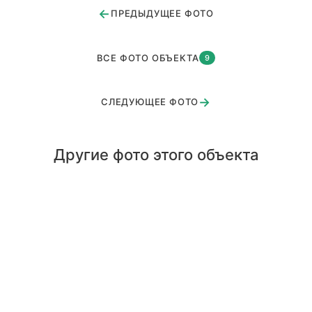
←
ПРЕДЫДУЩЕЕ ФОТО
ВСЕ ФОТО ОБЪЕКТА
9
→
СЛЕДУЮЩЕЕ ФОТО
Другие фото этого объекта
Кафе Королев
Германия2
Германия3
Германия г.Мюнхен
Москва метро 1905года
Никульское1
СНТ Пирогово
Для частного лица