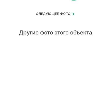
→
СЛЕДУЮЩЕЕ ФОТО
Другие фото этого объекта
Королев
Высоково
СНТ каховка
Пирогово — Мягкие окна
Вишневый сад 2
Вишневый сад 1
Щелковский район
Пушкино
Веранда с мангалом г.Королев
МО Пушкинский район 1
МО Пушкинский район
Королев ресторан Каспий 2 — Мягкие окна
Королев чл 1
Королев ЧЛ 15
Химки Удачное 1
Химки Удачное 2
СНТ Гранат 1
СНТ Гранат 2