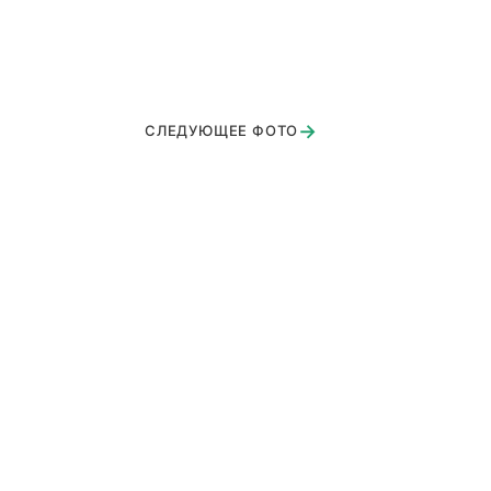
→
СЛЕДУЮЩЕЕ ФОТО
горянка 1
нгальная беседка зимняя установка
вые горки
льшая терраса г.Щелково
бинет директора
асногорск 1
истово
нинградское шоссе
устройство 'под ключ' Жаворонки
дринскре Узоры