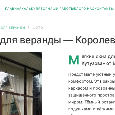
ГЛАВНАЯ
КАЛЬКУЛЯТОР
НАШИ РАБОТЫ
БЛОГ
О НАС
КОНТАКТЫ
 ДЛЯ ВЕРАНДЫ
/
ФОТО
 для веранды — Королев 
М
ягкие окна дл
Кутузова» от
Представьте уютный у
комфортом. Эта закр
каркасом и прозрачн
защищённого простран
миром. Тёмный ротанг
подушками и лёгкими