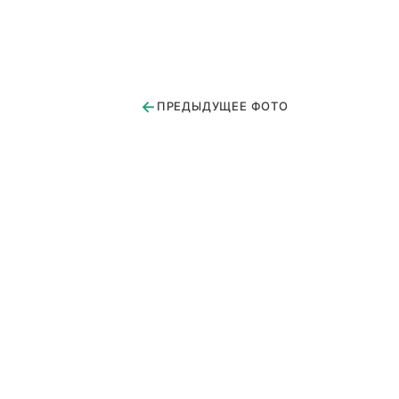
←
ПРЕДЫДУЩЕЕ ФОТО
Королев ул. Кутузова 1
Загорянка
Юдино
Дом батюшки 1
Москва ул.1905 года (Копия)
Юдино 1
Красногорск
Валентиновка
Поселок Доровское
С. Богородское