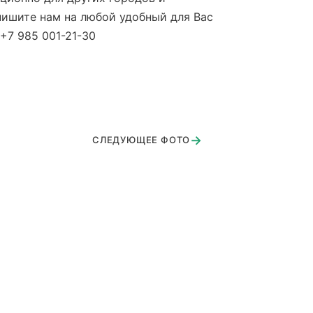
 пишите нам на любой удобный для Вас
+7 985 001-21-30
→
СЛЕДУЮЩЕЕ ФОТО
горянка 1
нгальная беседка зимняя установка
вые горки
льшая терраса г.Щелково
бинет директора
асногорск 1
истово
нинградское шоссе
устройство 'под ключ' Жаворонки
дринскре Узоры