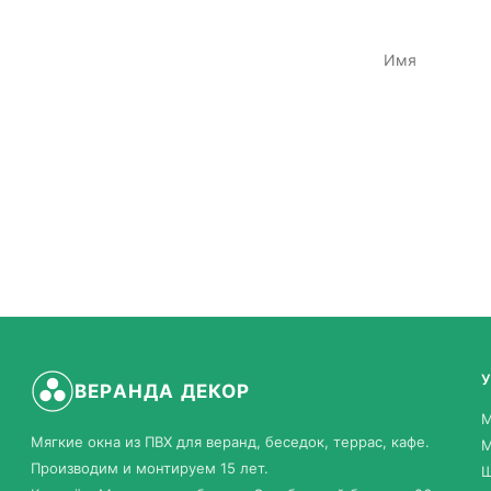
ВЕРАНДА ДЕКОР
М
Мягкие окна из ПВХ для веранд, беседок, террас, кафе.
М
Производим и монтируем 15 лет.
Ш