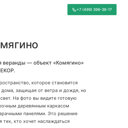
+7 (499) 399-36-17
омягино
ля веранды — объект «Комягино»
ЕКОР.
ространство, которое становится
дома, защищая от ветра и дождя, но
 свет. На фото вы видите готовую
прочным деревянным каркасом
озрачными панелями. Это решение
я тех, кто хочет наслаждаться