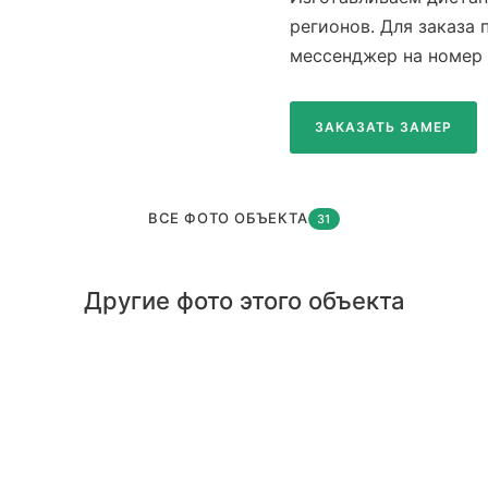
регионов. Для заказа
мессенджер на номер 
ЗАКАЗАТЬ ЗАМЕР
ВСЕ ФОТО ОБЪЕКТА
31
Другие фото этого объекта
Большая беседка
За
Зимняя установка
Ма
Новые горки 1
Но
Дом батюшки
Бо
Москва ул.1905 года
Ка
Одинцовский район
Кр
Пирогово 1
Ар
Жостово 1
Ле
Патио Свиноедово
Об
С. Богородское
Ку