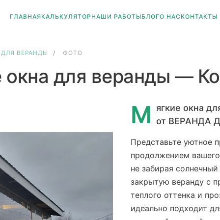
ГЛАВНАЯ
КАЛЬКУЛЯТОР
НАШИ РАБОТЫ
БЛОГ
О НАС
КОНТАКТЫ
 ДЛЯ ВЕРАНДЫ
/
ФОТО
 окна для веранды — К
М
ягкие окна д
от ВЕРАНДА Д
Представьте уютное п
продолжением вашего 
не забирая солнечный
закрытую веранду с 
теплого оттенка и пр
идеально подходит дл