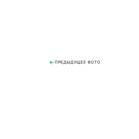
←
ПРЕДЫДУЩЕЕ ФОТО
Королев ул. Кутузова 1
Загорянка
Юдино
Дом батюшки 1
Москва ул.1905 года (Копия)
Юдино 1
Красногорск
Валентиновка
Поселок Доровское
Королев ул. Кутузова