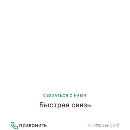
Красногорск
Пирогово 1
Аристово
Валентиновка
Жостово 1
Ленинградское шоссе
Поселок Доровское
Патио Свиноедово
Обустройство 'под ключ' Жаворонки
Королев ул. Кутузова
С. Богородское
Комягино
Кудринскре Узоры
СВЯЗАТЬСЯ С НАМИ
Быстрая связь
ПОЗВОНИТЬ
+7 (499) 399-36-17